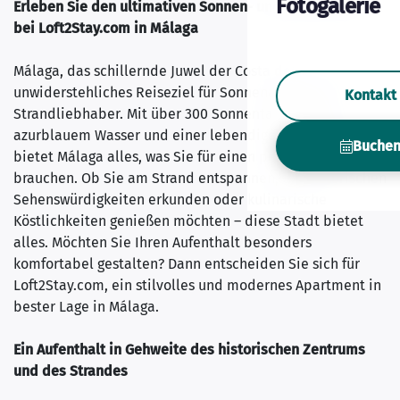
Fotogalerie
Erleben Sie den ultimativen Sonnen- und Meeresurlaub
bei Loft2Stay.com in Málaga
Málaga, das schillernde Juwel der Costa del Sol, ist ein
unwiderstehliches Reiseziel für Sonnenanbeter und
Kontakt
Strandliebhaber. Mit über 300 Sonnentagen im Jahr,
azurblauem Wasser und einer lebendigen Stadtkultur
Buche
bietet Málaga alles, was Sie für einen perfekten Urlaub
brauchen. Ob Sie am Strand entspannen, die historischen
Sehenswürdigkeiten erkunden oder kulinarische
Köstlichkeiten genießen möchten – diese Stadt bietet
alles. Möchten Sie Ihren Aufenthalt besonders
komfortabel gestalten? Dann entscheiden Sie sich für
Loft2Stay.com, ein stilvolles und modernes Apartment in
bester Lage in Málaga.
Ein Aufenthalt in Gehweite des historischen Zentrums
und des Strandes