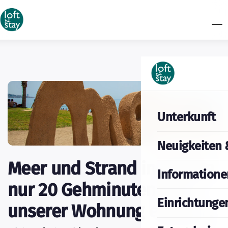
Unterkunft
Neuigkeiten 
Meer und Strand in Málaga
Informatione
nur 20 Gehminuten von
Einrichtunge
unserer Wohnung entfernt