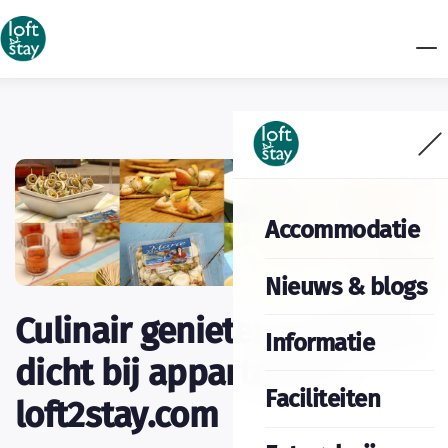
Accommodatie
Nieuws & blogs
Culinair genieten in Malaga
Informatie
dicht bij appartement
Faciliteiten
loft2stay.com