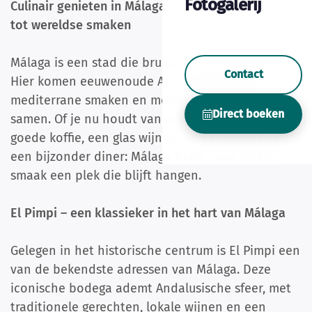
Fotogalerij
Culinair genieten in Málaga: van traditionele tapas
tot wereldse smaken
Málaga is een stad die bruist van gastronomie.
Contact
Hier komen eeuwenoude Andalusische tradities,
mediterrane smaken en moderne creativiteit
Direct boeken
samen. Of je nu houdt van authentieke tapas,
goede koffie, een glas wijn op een zonnig terras of
een bijzonder diner: Málaga heeft voor iedere
smaak een plek die blijft hangen.
El Pimpi – een klassieker in het hart van Málaga
Gelegen in het historische centrum is El Pimpi een
van de bekendste adressen van Málaga. Deze
iconische bodega ademt Andalusische sfeer, met
traditionele gerechten, lokale wijnen en een